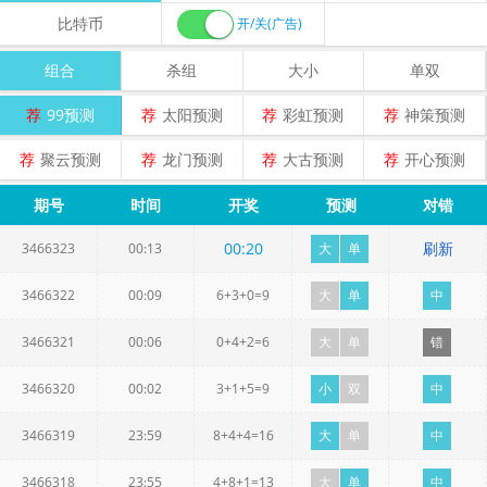
比特币
开/关(广告)
组合
杀组
大小
单双
荐
99预测
荐
太阳预测
荐
彩虹预测
荐
神策预测
荐
聚云预测
荐
龙门预测
荐
大古预测
荐
开心预测
期号
时间
开奖
预测
对错
00
:
20
刷新
3466323
00:13
大
单
3466322
00:09
6+3+0=9
大
单
中
3466321
00:06
0+4+2=6
大
单
错
3466320
00:02
3+1+5=9
小
双
中
3466319
23:59
8+4+4=16
大
单
中
3466318
23:55
4+8+1=13
大
单
中