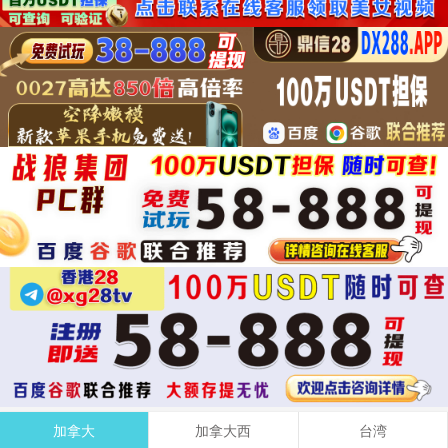
加拿大
加拿大西
台湾