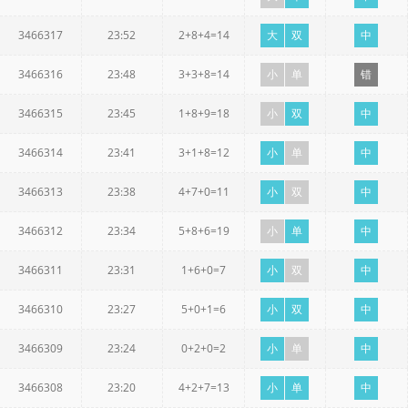
3466317
23:52
2+8+4=14
大
双
中
3466316
23:48
3+3+8=14
小
单
错
3466315
23:45
1+8+9=18
小
双
中
3466314
23:41
3+1+8=12
小
单
中
3466313
23:38
4+7+0=11
小
双
中
3466312
23:34
5+8+6=19
小
单
中
3466311
23:31
1+6+0=7
小
双
中
3466310
23:27
5+0+1=6
小
双
中
3466309
23:24
0+2+0=2
小
单
中
3466308
23:20
4+2+7=13
小
单
中